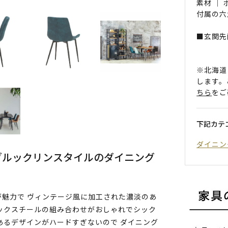
素材 ｜
付属の六
■玄関先
※北海道
します。
ちら
をご
下記カテ
ダイニン
ブルックリンスタイルのダイニング
魅力で ヴィンテージ風に加工された濃淡のあ
ックスチールの組み合わせがおしゃれでシック
あるデザインがハードすぎないので ダイニング