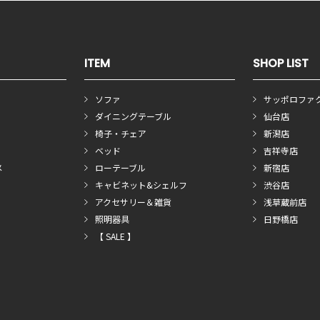
ITEM
SHOP LIST
ソファ
サッポロファ
ダイニングテーブル
仙台店
椅子・チェア
新潟店
ベッド
吉祥寺店
メ
ローテーブル
新宿店
キャビネット&シェルフ
渋谷店
アクセサリー＆雑貨
浅草蔵前店
照明器具
日野橋店
【 SALE 】