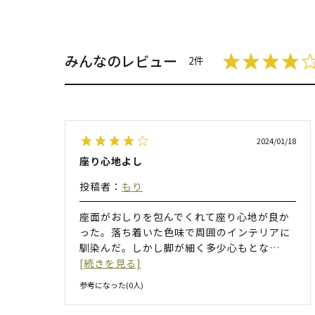
みんなのレビュー
2件
2024/01/18
座り心地よし
投稿者：
もり
座面がおしりを包んでくれて座り心地が良か
った。落ち着いた色味で周囲のインテリアに
馴染んだ。しかし脚が細く多少心もとな
…
[続きを見る]
参考になった(
0
人)