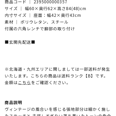
商品コード ｜ 2395000000357
サイズ ｜ 幅60×奥行62×高さ84(48)cm
内寸サイズ ｜ 座面：幅42×奥行43cm
素材 ｜ ポリウレタン、スチール
付属の六角レンチで脚部の取り付け
■玄関先配送■
※北海道・九州エリアに関しましては一部送料が発生
いたします。こちらの商品は送料ランク【B】です。
金額は
こちら
をご確認ください。
商品説明
ヴィンテージの風合いを感じる張地部分は細かく施し
たステッチと 主張しすぎない落ち着いたトーンの色合