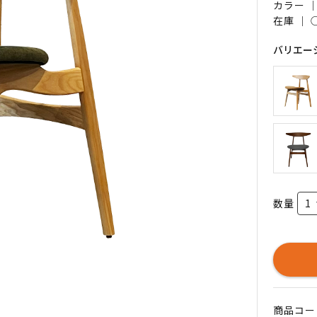
カラー 
在庫 ｜
バリエー
数量
商品コード 