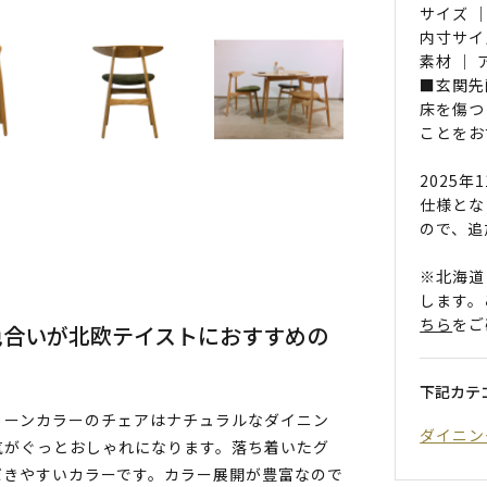
サイズ ｜
内寸サイ
素材 ｜
■玄関先
床を傷つ
ことをお
2025
仕様とな
ので、追
※北海道
します。
ちら
をご
色合いが北欧テイストにおすすめの
下記カテ
リーンカラーのチェアはナチュラルなダイニン
ダイニン
気がぐっとおしゃれになります。落ち着いたグ
だきやすいカラーです。カラー展開が豊富なので