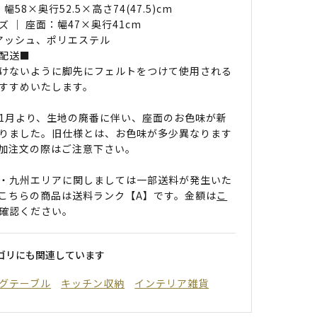
 幅58×奥行52.5×高さ74(47.5)cm
ズ ｜ 座面：幅47×奥行41cm
 アッシュ、ポリエステル
配送■
けないように脚先にフェルトをつけて使用される
すすめいたします。
年11月より、生地の廃番に伴い、座面のお色味が新
りました。旧仕様とは、お色味が多少異なります
加注文の際はご注意下さい。
・九州エリアに関しましては一部送料が発生いた
こちらの商品は送料ランク【A】です。金額は
こ
確認ください。
ゴリにも関連しています
グテーブル
キッチン収納
インテリア雑貨