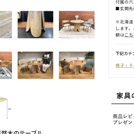
付属の六
■玄関先
※北海道
します。
額は
こち
下記カテ
椅子・チ
天然木のテーブル。