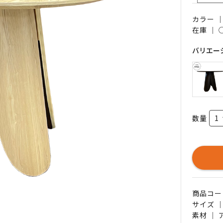
カラー 
在庫 ｜
バリエー
数量
商品コード 
サイズ ｜
素材 ｜