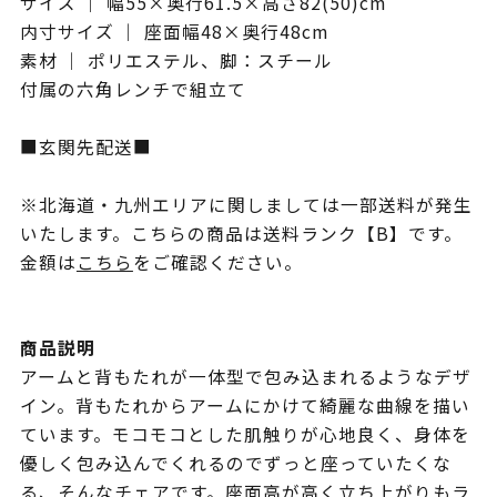
サイズ ｜ 幅55×奥行61.5×高さ82(50)cm
内寸サイズ ｜ 座面幅48×奥行48cm
素材 ｜ ポリエステル、脚：スチール
付属の六角レンチで組立て
■玄関先配送■
※北海道・九州エリアに関しましては一部送料が発生
いたします。こちらの商品は送料ランク【B】です。
金額は
こちら
をご確認ください。
商品説明
アームと背もたれが一体型で包み込まれるようなデザ
イン。背もたれからアームにかけて綺麗な曲線を描い
ています。モコモコとした肌触りが心地良く、身体を
優しく包み込んでくれるのでずっと座っていたくな
る、そんなチェアです。座面高が高く立ち上がりもラ