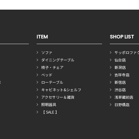
ITEM
SHOP LIST
ソファ
サッポロファ
ダイニングテーブル
仙台店
椅子・チェア
新潟店
ベッド
吉祥寺店
メ
ローテーブル
新宿店
キャビネット&シェルフ
渋谷店
アクセサリー＆雑貨
浅草蔵前店
照明器具
日野橋店
【 SALE 】