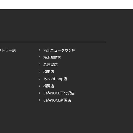
クトリー店
港北ニュータウン店
横浜駅前店
名古屋店
梅田店
あべのHoop店
福岡店
CafeNOCE下北沢店
CafeNOCE新潟店