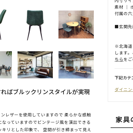
内寸サイ
素材 ｜
付属の六
■玄関先
※北海道
します。
ちら
をご
下記カテ
ダイニン
すればブルックリンスタイルが実現
ンレザーを使用していますので 柔らかな感触
になっていますのでビンテージ風を演出できる
ッキリとした印象で、 空間が引き締まって見え