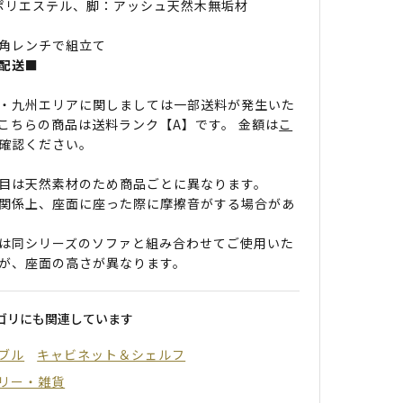
 ポリエステル、脚：アッシュ天然木無垢材
角レンチで組立て
配送■
・九州エリアに関しましては一部送料が発生いた
こちらの商品は送料ランク【A】です。 金額は
こ
確認ください。
目は天然素材のため商品ごとに異なります。
関係上、座面に座った際に摩擦音がする場合があ
は同シリーズのソファと組み合わせてご使用いた
が、座面の高さが異なります。
ゴリにも関連しています
ブル
キャビネット＆シェルフ
リー・雑貨