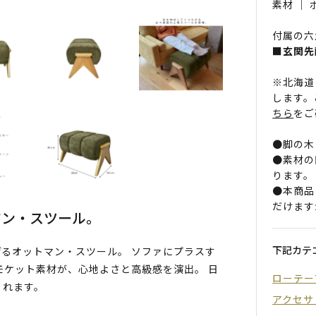
素材 ｜
付属の六
■玄関先
※北海道
します。
ちら
をご
●脚の木
●素材の
ります。
●本商品
だけます
マン・スツール。
下記カテ
るオットマン・スツール。 ソファにプラスす
モケット素材が、心地よさと高級感を演出。 日
ローテー
くれます。
アクセサ