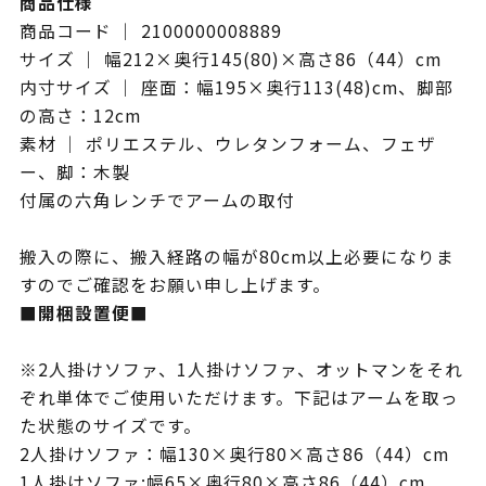
商品仕様
商品コード ｜ 2100000008889
サイズ ｜ 幅212×奥行145(80)×高さ86（44）cm
内寸サイズ ｜ 座面：幅195×奥行113(48)cm、脚部
の高さ：12cm
素材 ｜ ポリエステル、ウレタンフォーム、フェザ
ー、脚：木製
付属の六角レンチでアームの取付
搬入の際に、搬入経路の幅が80cm以上必要になりま
すのでご確認をお願い申し上げます。
■開梱設置便■
※2人掛けソファ、1人掛けソファ、オットマンをそれ
ぞれ単体でご使用いただけます。下記はアームを取っ
た状態のサイズです。
2人掛けソファ：幅130×奥行80×高さ86（44）cm
1人掛けソファ:幅65×奥行80×高さ86（44）cm