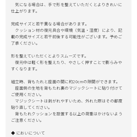
気になる場合は、手で形を整えていただくとよりきれいに
仕上がります。
完成サイズと若干異なる場合があります。
クッション材の復元具合や環境（気温・湿度）により、記
載の完成サイズと若干前後する可能性がございます。予めご
了承ください。
形を整えていただくとよりスムーズです。
復元中は軽く形を整えたり、やさしく押すことで膨らみや
すくなります。
組立時、背もたれと座面の間に約20cmの隙間ができます。
座面側の生地を背もたれ裏のマジックシートに貼り付けて
ご使用ください。
マジックシートは剥がれやすいため、外れた際はその都度
貼り直してください。
背もたれクッションを設置する以上の荷重はかけないよう
ご注意ください。
◆ においについて