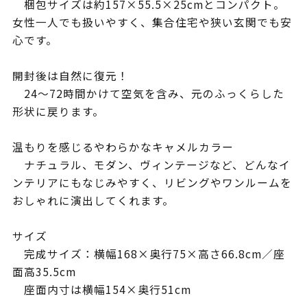
梱包サイズは約157×55.5×25cmとコンパクト。
女性一人でも扱いやすく、集合住宅や狭い玄関でも安
心です。
開封後は自然に復元！
24〜72時間かけて空気を含み、元のふっくらした
形状に戻ります。
温もりを感じるやわらかなキャメルカラー
ナチュラル、モダン、ヴィンテージなど、どんなイ
ンテリアにもなじみやすく、リビングやワンルームを
おしゃれに演出してくれます。
サイズ
完成サイズ：横幅168×奥行75×高さ66.8cm／座
面高35.5cm
座面内寸は横幅154×奥行51cm