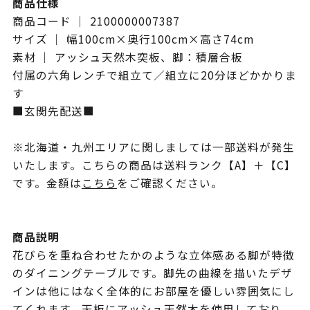
商品仕様
商品コード ｜ 2100000007387
サイズ ｜ 幅100cm×奥行100cm×高さ74cm
素材 ｜ アッシュ天然木突板、脚：積層合板
付属の六角レンチで組立て／組立に20分ほどかかりま
す
■玄関先配送■
※北海道・九州エリアに関しましては一部送料が発生
いたします。こちらの商品は送料ランク【A】＋【C】
です。金額は
こちら
をご確認ください。
商品説明
花びらを重ね合わせたかのような立体感ある脚が特徴
のダイニングテーブルです。脚先の曲線を描いたデザ
インは他にはなく全体的にお部屋を優しい雰囲気にし
てくれます。天板にアッシュ天然木を使用しており、