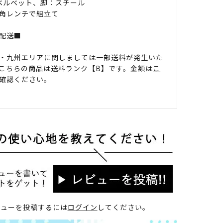
 ベルベット、脚：スチール
角レンチで組立て
配送■
・九州エリアに関しましては一部送料が発生いた
こちらの商品は送料ランク【B】です。金額は
こ
確認ください。
ビューを投稿するには
ログイン
してください。