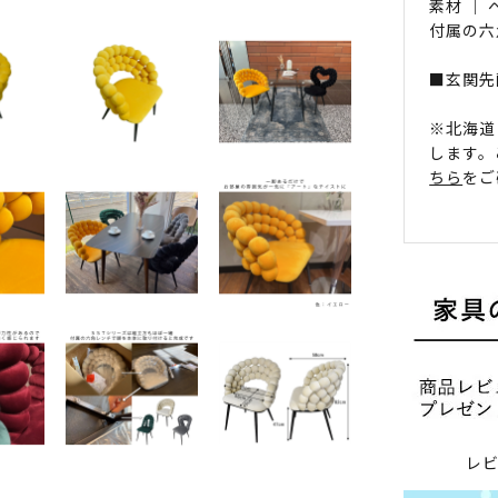
素材 ｜
付属の六
■玄関先
※北海道
します。
ちら
をご
レ