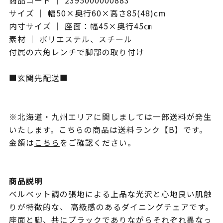
商品コード ｜ 2395000000883
サイズ ｜ 幅50×奥行60×高さ85(48)cm
内寸サイズ ｜ 座面：幅45×奥行45㎝
素材 ｜ ポリエステル、スチール
付属の六角レンチで脚部の取り付け
■玄関先配送■
※北海道・九州エリアに関しましては一部送料が発生
いたします。こちらの商品は送料ランク【B】です。
金額は
こちら
をご確認ください。
商品説明
ベルベット調の張地による上品な光沢と心地良い肌触
りが特徴的な、 高級感のあるダイニングチェアです。
座面と脚、共にブラックでありながらそれぞれ異なっ