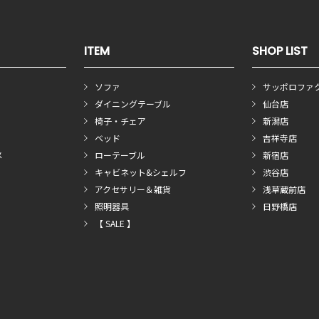
ITEM
SHOP LIST
ソファ
サッポロファ
ダイニングテーブル
仙台店
椅子・チェア
新潟店
ベッド
吉祥寺店
メ
ローテーブル
新宿店
キャビネット&シェルフ
渋谷店
アクセサリー＆雑貨
浅草蔵前店
照明器具
日野橋店
【 SALE 】