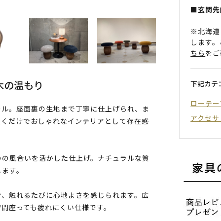
■玄関先
※北海道
します。
ちら
をご
木の温もり
下記カテ
ローテー
ール。座面裏の生地まで丁寧に仕上げられ、ま
アクセサ
置くだけでおしゃれなインテリアとして存在感
のの風合いを活かした仕上げ。ナチュラルな質
します。
で、触れるたびに心地よさを感じられます。広
時間座っても疲れにくい仕様です。