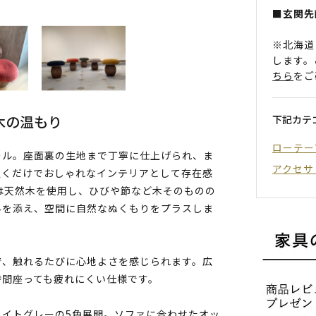
■玄関先
※北海道
します。
ちら
をご
木の温もり
下記カテ
ローテー
ール。座面裏の生地まで丁寧に仕上げられ、ま
アクセサ
置くだけでおしゃれなインテリアとして存在感
は天然木を使用し、ひびや節など木そのものの
みを添え、空間に自然なぬくもりをプラスしま
で、触れるたびに心地よさを感じられます。広
時間座っても疲れにくい仕様です。
ライトグレーの5色展開。ソファに合わせたオッ