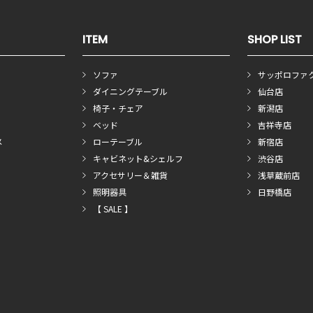
ITEM
SHOP LIST
ソファ
サッポロファ
ダイニングテーブル
仙台店
椅子・チェア
新潟店
ベッド
吉祥寺店
メ
ローテーブル
新宿店
キャビネット&シェルフ
渋谷店
アクセサリー＆雑貨
浅草蔵前店
照明器具
日野橋店
【 SALE 】