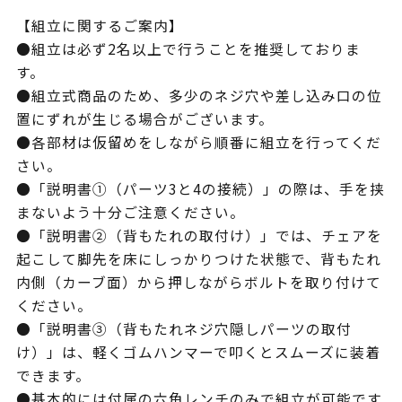
【組立に関するご案内】
●組立は必ず2名以上で行うことを推奨しておりま
す。
●組立式商品のため、多少のネジ穴や差し込み口の位
置にずれが生じる場合がございます。
●各部材は仮留めをしながら順番に組立を行ってくだ
さい。
●「説明書①（パーツ3と4の接続）」の際は、手を挟
まないよう十分ご注意ください。
●「説明書②（背もたれの取付け）」では、チェアを
起こして脚先を床にしっかりつけた状態で、背もたれ
内側（カーブ面）から押しながらボルトを取り付けて
ください。
●「説明書③（背もたれネジ穴隠しパーツの取付
け）」は、軽くゴムハンマーで叩くとスムーズに装着
できます。
●基本的には付属の六角レンチのみで組立が可能です