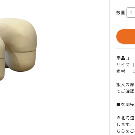
数量
商品コード 
サイズ ｜
素材 ｜
搬入の際
でご確認
■玄関先
※北海道
します。
ちら
をご