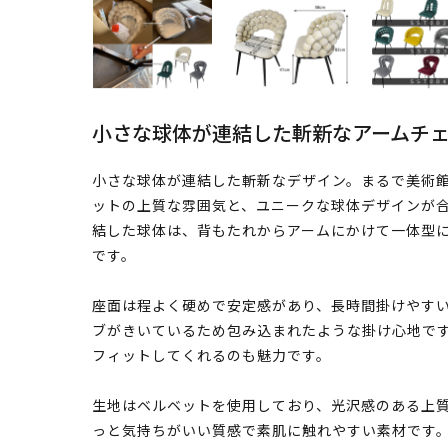
小さな球体が連結した斬新なアームチ
小さな球体が連結した斬新なデザイン。まるで美術
ットの上質な雰囲気と、ユニークな球体デザインが
結した球体は、背もたれからアームにかけて一体型
です。
座面は程よく硬めで安定感があり、長時間掛けやす
ブがきいているため包み込まれたような掛け心地で
フィットしてくれるのも魅力です。
生地はベルベットを使用しており、光沢感のある上
っと気持ちがいい質感で素肌に触れやすい素材です