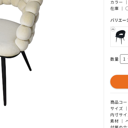
カラー 
在庫 ｜
バリエー
数量
商品コード 
サイズ ｜
内寸サイズ
素材 ｜
付属の六