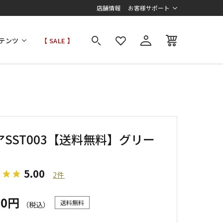
店舗情報
お客様サポート
テンツ
【 SALE 】
アSST003【送料無料】グリー
5.00
2件
00円
送料無料
（税込）