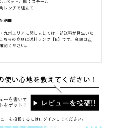
 ベルベット、脚：スチール
角レンチで組立て
配送■
・九州エリアに関しましては一部送料が発生いた
こちらの商品は送料ランク【B】です。金額は
こ
確認ください。
ビューを投稿するには
ログイン
してください。