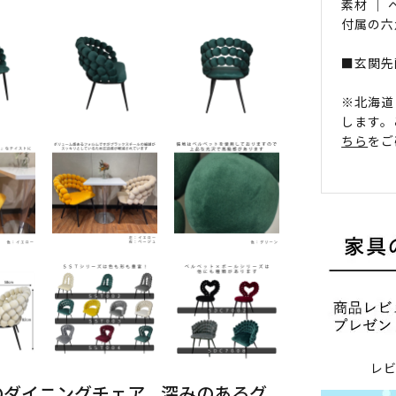
素材 ｜
付属の六
■玄関先
※北海道
します。
ちら
をご
レ
のダイニングチェア。深みのあるグ