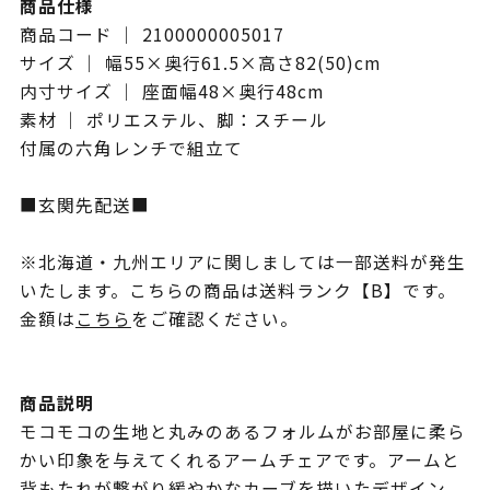
商品仕様
商品コード ｜ 2100000005017
サイズ ｜ 幅55×奥行61.5×高さ82(50)cm
内寸サイズ ｜ 座面幅48×奥行48cm
素材 ｜ ポリエステル、脚：スチール
付属の六角レンチで組立て
■玄関先配送■
※北海道・九州エリアに関しましては一部送料が発生
いたします。こちらの商品は送料ランク【B】です。
金額は
こちら
をご確認ください。
商品説明
モコモコの生地と丸みのあるフォルムがお部屋に柔ら
かい印象を与えてくれるアームチェアです。アームと
背もたれが繋がり緩やかなカーブを描いたデザイン