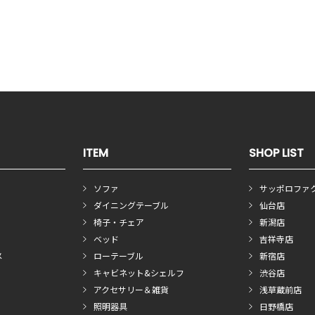
ITEM
SHOP LIST
ソファ
サッポロファ
ダイニングテーブル
仙台店
椅子・チェア
新潟店
ベッド
吉祥寺店
メ
ローテーブル
新宿店
キャビネット&シェルフ
渋谷店
アクセサリー＆雑貨
浅草蔵前店
照明器具
日野橋店