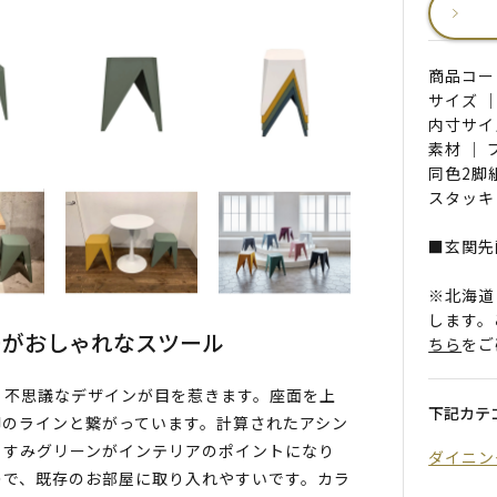
商品コード 
サイズ ｜
内寸サイズ
素材 ｜
同色2脚
スタッキ
■玄関先
※北海道
します。
ーがおしゃれなスツール
ちら
をご
、不思議なデザインが目を惹きます。座面を上
下記カテ
脚のラインと繋がっています。計算されたアシン
くすみグリーンがインテリアのポイントになり
ダイニン
ので、既存のお部屋に取り入れやすいです。カラ