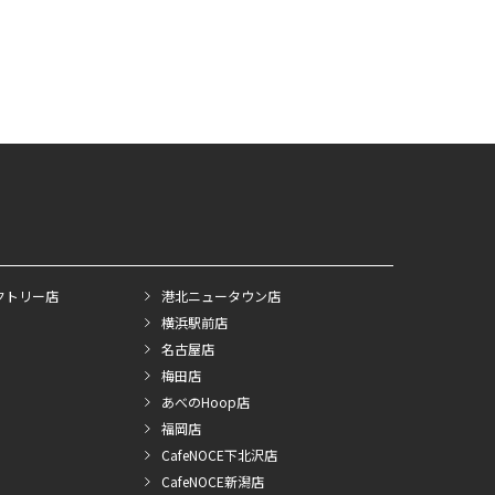
クトリー店
港北ニュータウン店
横浜駅前店
名古屋店
梅田店
あべのHoop店
福岡店
CafeNOCE下北沢店
CafeNOCE新潟店