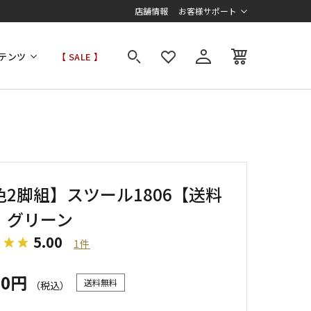
店舗情報
お客様サポート
テンツ
【 SALE 】
色2脚組】スツール1806【送料
】グリーン
5.00
1件
60円
送料無料
（税込）