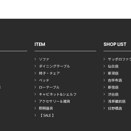
ITEM
SHOP LIST
ソファ
サッポロファ
ダイニングテーブル
仙台店
椅子・チェア
新潟店
ベッド
吉祥寺店
メ
ローテーブル
新宿店
キャビネット&シェルフ
渋谷店
アクセサリー＆雑貨
浅草蔵前店
照明器具
日野橋店
【 SALE 】