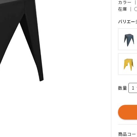
カラー 
在庫 ｜
バリエー
数量
商品コード 