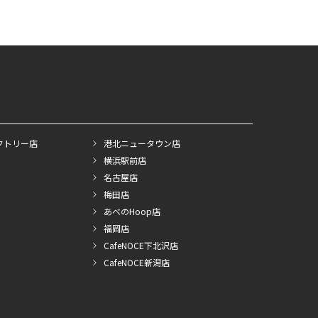
クトリー店
港北ニュータウン店
横浜駅前店
名古屋店
梅田店
あべのHoop店
福岡店
CafeNOCE下北沢店
CafeNOCE新潟店