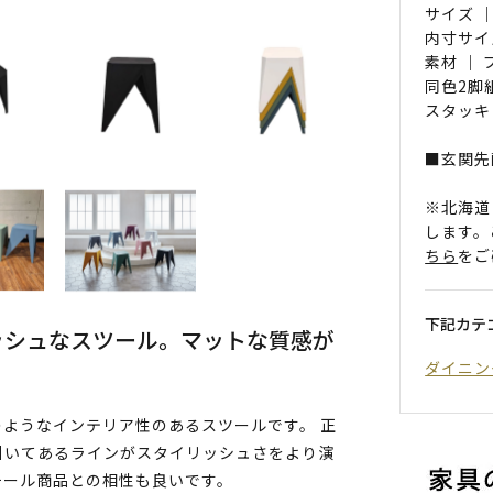
サイズ ｜
内寸サイズ
素材 ｜
同色2脚
スタッキ
■玄関先
※北海道
します。
ちら
をご
下記カテ
ッシュなスツール。マットな質感が
ダイニン
ようなインテリア性のあるスツールです。 正
引いてあるラインがスタイリッシュさをより演
チール商品との相性も良いです。