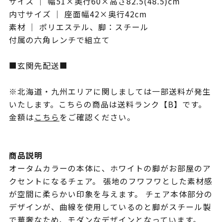
サイズ ｜ 幅51×奥行60×高さ82.5(48.5)cm
内寸サイズ ｜ 座面幅42×奥行42cm
素材 ｜ ポリエステル、脚：スチール
付属の六角レンチで組立て
■玄関先配送■
※北海道・九州エリアに関しましては一部送料が発生
いたします。こちらの商品は送料ランク【B】です。
金額は
こちら
をご確認ください。
商品説明
オータムカラーの本体に、ホワイトの脚がお部屋のア
クセントになるチェア。 張地のフワフワとした素材感
が空間に柔らかい印象を与えます。 チェア本体部分の
デザインが、曲線を使用しているのと脚がスチール製
で華奢なため、モダンなデザインとなっています。