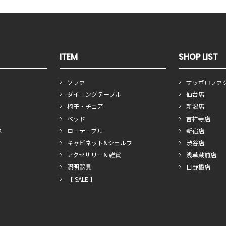
ITEM
SHOP LIST
ソファ
サッポロファ
ダイニングテーブル
仙台店
椅子・チェア
新潟店
ベッド
吉祥寺店
メ
ローテーブル
新宿店
キャビネット&シェルフ
渋谷店
アクセサリー＆雑貨
浅草蔵前店
照明器具
日野橋店
【 SALE 】