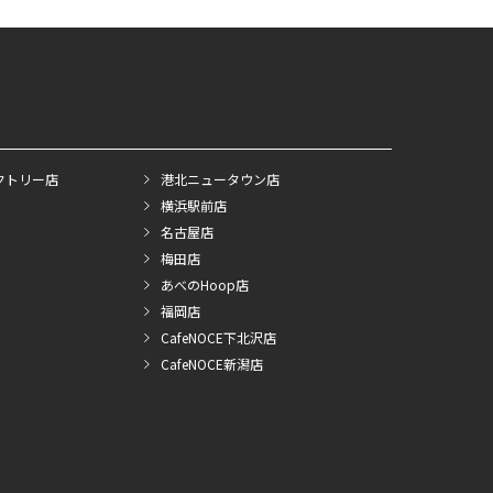
クトリー店
港北ニュータウン店
横浜駅前店
名古屋店
梅田店
あべのHoop店
福岡店
CafeNOCE下北沢店
CafeNOCE新潟店