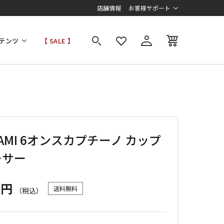
店舗情報
お客様サポート
テンツ
【 SALE 】
GAMI 6オンスカプチーノ カップ
ーサー
6円
送料無料
（税込）