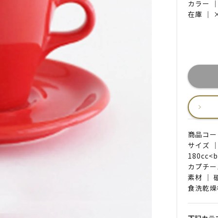
カラー 
在庫 ｜
商品コード 
サイズ ｜
180cc<b
カプチー
素材 ｜ 
食洗乾燥
下記カテ