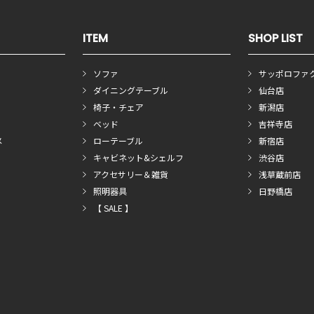
ITEM
SHOP LIST
ソファ
サッポロファ
ダイニングテーブル
仙台店
椅子・チェア
新潟店
ベッド
吉祥寺店
メ
ローテーブル
新宿店
キャビネット&シェルフ
渋谷店
アクセサリー＆雑貨
浅草蔵前店
照明器具
日野橋店
【 SALE 】