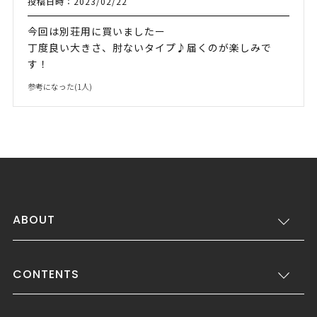
投稿日時：2023/02/22
今回は別荘用に買いましたー
丁度良い大きさ、肘ないタイプ♪届くのが楽しみで
す！
参考になった(
1
人)
ABOUT
CONTENTS