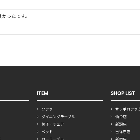
良かったです。
ITEM
SHOP LIST
ソファ
サッポロファ
ダイニングテーブル
仙台店
椅子・チェア
新潟店
ベッド
吉祥寺店
メ
ローテーブル
新宿店