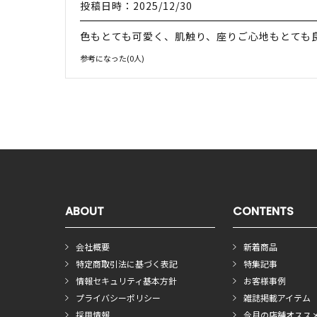
投稿日時：2025/12/30
色もとても可愛く、肌触り、座りご心地もとても
参考になった(
0
人)
ABOUT
CONTENTS
会社概要
新着商品
特定商取引法に基づく表記
特集記事
情報セキュリティ基本方針
お客様事例
プライバシーポリシー
雑誌掲載アイテム
採用情報
今月の店舗オスス