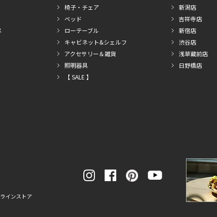
椅子・チェア
新潟店
ベッド
吉祥寺店
メ
ローテーブル
新宿店
キャビネット&シェルフ
渋谷店
アクセサリー＆雑貨
浅草蔵前店
照明器具
日野橋店
【 SALE 】
ンラインストア