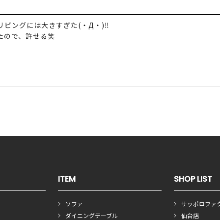
ングには大きすぎた(・Д・)‼︎
たので、許せる笑
ITEM
SHOP LIST
ソファ
サッポロファ
ダイニングテーブル
仙台店