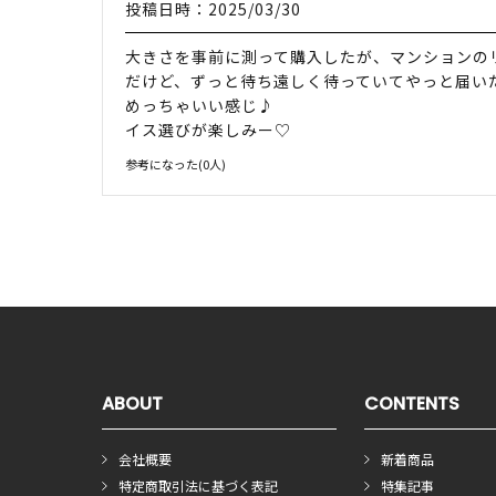
投稿日時：2025/03/30
大きさを事前に測って購入したが、マンションのリビ
だけど、ずっと待ち遠しく待っていてやっと届い
めっちゃいい感じ♪
イス選びが楽しみー♡
参考になった(
0
人)
ABOUT
CONTENTS
会社概要
新着商品
特定商取引法に基づく表記
特集記事