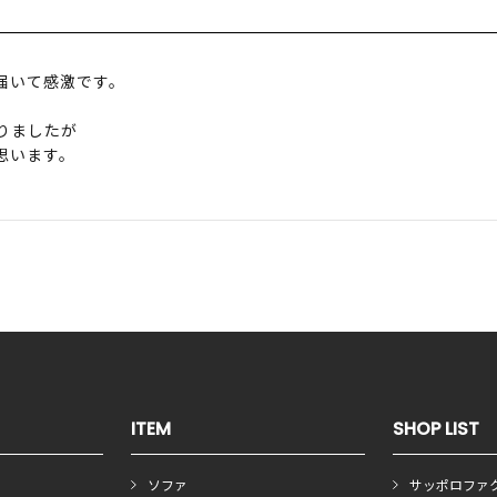
。
届いて感激です。
りましたが
思います。
ITEM
SHOP LIST
ソファ
サッポロファ