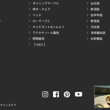
ダイニングテーブル
仙台店
椅子・チェア
新潟店
ベッド
吉祥寺店
メ
ローテーブル
新宿店
キャビネット&シェルフ
渋谷店
アクセサリー＆雑貨
浅草蔵前店
照明器具
日野橋店
【 SALE 】
ンラインストア