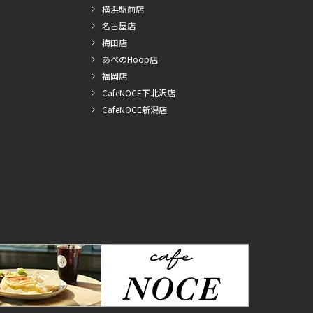
横浜駅前店
名古屋店
梅田店
あべのHoop店
福岡店
CafeNOCE下北沢店
CafeNOCE新潟店