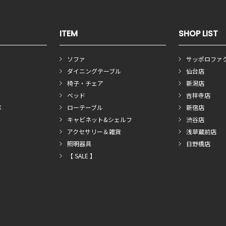
ITEM
SHOP LIST
ソファ
サッポロファ
ダイニングテーブル
仙台店
椅子・チェア
新潟店
ベッド
吉祥寺店
メ
ローテーブル
新宿店
キャビネット&シェルフ
渋谷店
アクセサリー＆雑貨
浅草蔵前店
照明器具
日野橋店
【 SALE 】