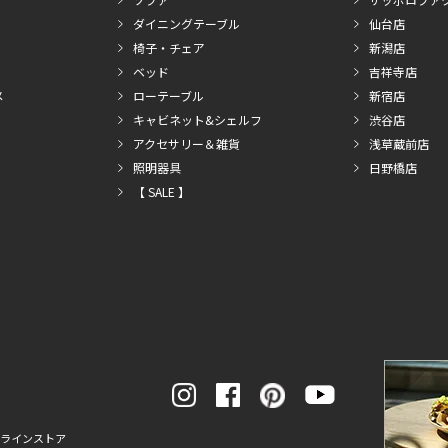
ダイニングテーブル
仙台店
椅子・チェア
新潟店
ベッド
吉祥寺店
メ
ローテーブル
新宿店
キャビネット&シェルフ
渋谷店
アクセサリー＆雑貨
浅草蔵前店
照明器具
日野橋店
【 SALE 】
ンラインストア