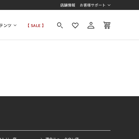
店舗情報
お客様サポート
テンツ
【 SALE 】
クトリー店
港北ニュータウン店