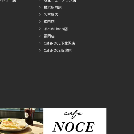
横浜駅前店
名古屋店
梅田店
あべのHoop店
福岡店
CafeNOCE下北沢店
CafeNOCE新潟店