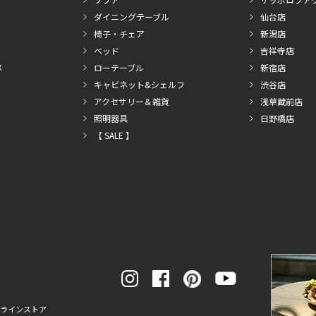
ダイニングテーブル
仙台店
椅子・チェア
新潟店
ベッド
吉祥寺店
メ
ローテーブル
新宿店
キャビネット&シェルフ
渋谷店
アクセサリー＆雑貨
浅草蔵前店
照明器具
日野橋店
【 SALE 】
ンラインストア