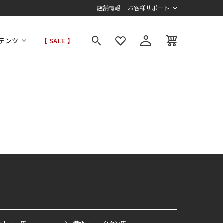
店舗情報
お客様サポート
テンツ
【 SALE 】
クトリー店
港北ニュータウン店