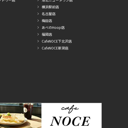
横浜駅前店
名古屋店
梅田店
あべのHoop店
福岡店
CafeNOCE下北沢店
CafeNOCE新潟店