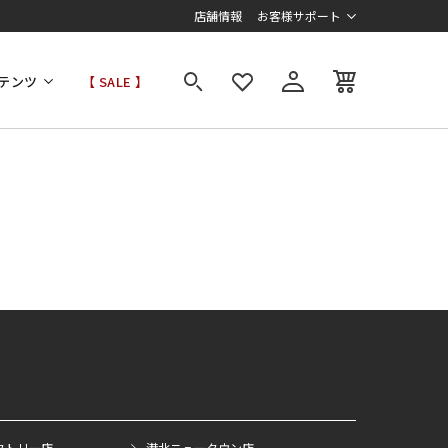
店舗情報
お客様サポート
テンツ
【 SALE 】
クトリー店
港北ニュータウン店