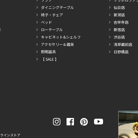
ダイニングテーブル
仙台店
椅子・チェア
新潟店
ベッド
吉祥寺店
メ
ローテーブル
新宿店
キャビネット&シェルフ
渋谷店
アクセサリー＆雑貨
浅草蔵前店
照明器具
日野橋店
【 SALE 】
ンラインストア