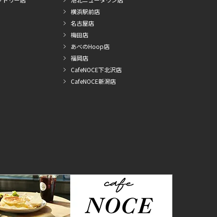
横浜駅前店
名古屋店
梅田店
あべのHoop店
福岡店
CafeNOCE下北沢店
CafeNOCE新潟店