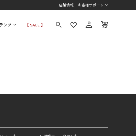
店舗情報
お客様サポート
テンツ
【 SALE 】
クトリー店
港北ニュータウン店