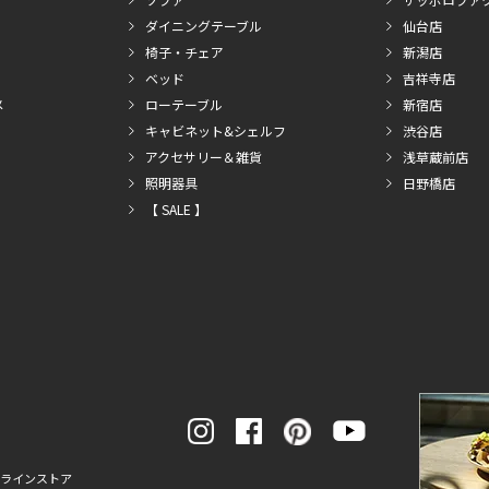
ダイニングテーブル
仙台店
椅子・チェア
新潟店
ベッド
吉祥寺店
メ
ローテーブル
新宿店
キャビネット&シェルフ
渋谷店
アクセサリー＆雑貨
浅草蔵前店
照明器具
日野橋店
【 SALE 】
ンラインストア