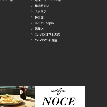
横浜駅前店
名古屋店
梅田店
あべのHoop店
福岡店
CafeNOCE下北沢店
CafeNOCE新潟店