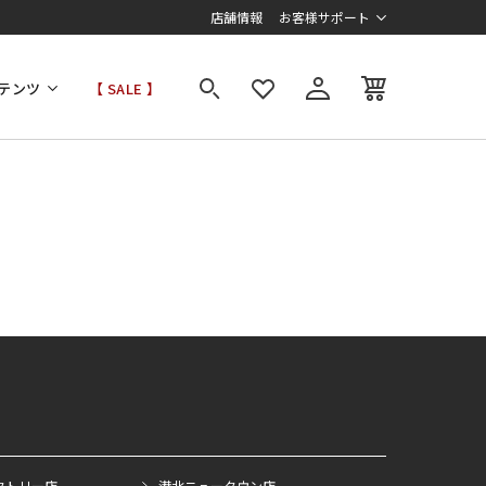
店舗情報
お客様サポート
テンツ
【 SALE 】
クトリー店
港北ニュータウン店