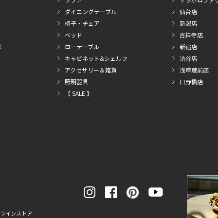
ダイニングテーブル
仙台店
椅子・チェア
新潟店
ベッド
吉祥寺店
メ
ローテーブル
新宿店
キャビネット&シェルフ
渋谷店
アクセサリー＆雑貨
浅草蔵前店
照明器具
日野橋店
【 SALE 】
ンラインストア