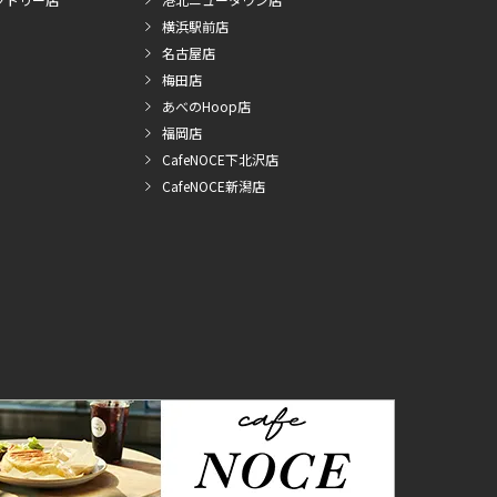
横浜駅前店
名古屋店
梅田店
あべのHoop店
福岡店
CafeNOCE下北沢店
CafeNOCE新潟店