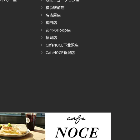
横浜駅前店
名古屋店
梅田店
あべのHoop店
福岡店
CafeNOCE下北沢店
CafeNOCE新潟店