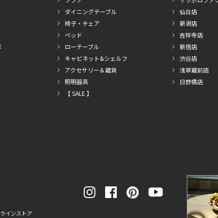
ダイニングテーブル
仙台店
椅子・チェア
新潟店
ベッド
吉祥寺店
メ
ローテーブル
新宿店
キャビネット&シェルフ
渋谷店
アクセサリー＆雑貨
浅草蔵前店
照明器具
日野橋店
【 SALE 】
ンラインストア