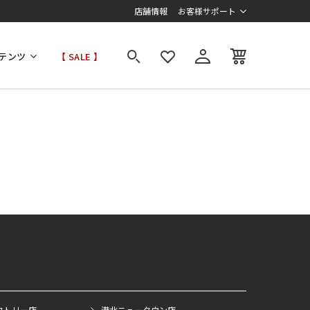
店舗情報
お客様サポート
テンツ
【 SALE 】
クトリー店
港北ニュータウン店