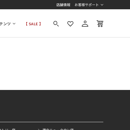
店舗情報
お客様サポート
テンツ
【 SALE 】
クトリー店
港北ニュータウン店