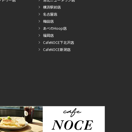
横浜駅前店
名古屋店
梅田店
あべのHoop店
福岡店
CafeNOCE下北沢店
CafeNOCE新潟店