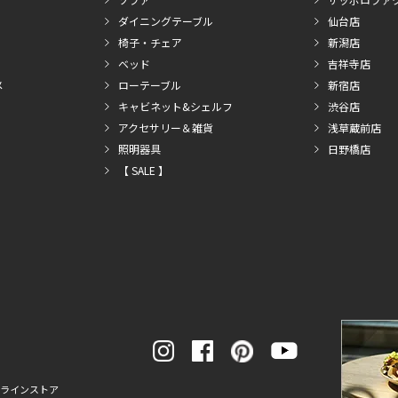
ダイニングテーブル
仙台店
椅子・チェア
新潟店
ベッド
吉祥寺店
メ
ローテーブル
新宿店
キャビネット&シェルフ
渋谷店
アクセサリー＆雑貨
浅草蔵前店
照明器具
日野橋店
【 SALE 】
ンラインストア