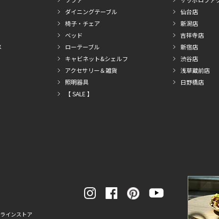
ダイニングテーブル
仙台店
椅子・チェア
新潟店
ベッド
吉祥寺店
メ
ローテーブル
新宿店
キャビネット&シェルフ
渋谷店
アクセサリー＆雑貨
浅草蔵前店
照明器具
日野橋店
【 SALE 】
ンラインストア