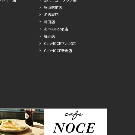
横浜駅前店
名古屋店
梅田店
あべのHoop店
福岡店
CafeNOCE下北沢店
CafeNOCE新潟店