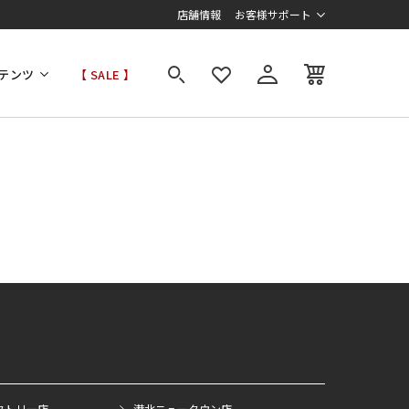
店舗情報
お客様サポート
テンツ
【 SALE 】
クトリー店
港北ニュータウン店