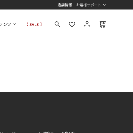
店舗情報
お客様サポート
テンツ
【 SALE 】
クトリー店
港北ニュータウン店