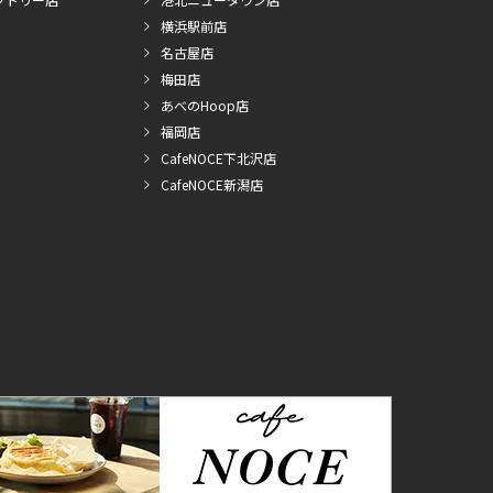
横浜駅前店
名古屋店
梅田店
あべのHoop店
福岡店
CafeNOCE下北沢店
CafeNOCE新潟店