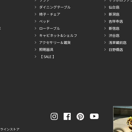
ダイニングテーブル
仙台店
椅子・チェア
新潟店
ベッド
吉祥寺店
メ
ローテーブル
新宿店
キャビネット&シェルフ
渋谷店
アクセサリー＆雑貨
浅草蔵前店
照明器具
日野橋店
【 SALE 】
ンラインストア