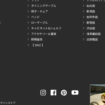
ダイニングテーブル
仙台店
椅子・チェア
新潟店
ベッド
吉祥寺店
メ
ローテーブル
新宿店
キャビネット&シェルフ
渋谷店
アクセサリー＆雑貨
浅草蔵前店
照明器具
日野橋店
【 SALE 】
ンラインストア