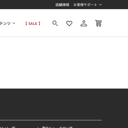
店舗情報
お客様サポート
テンツ
【 SALE 】
クトリー店
港北ニュータウン店