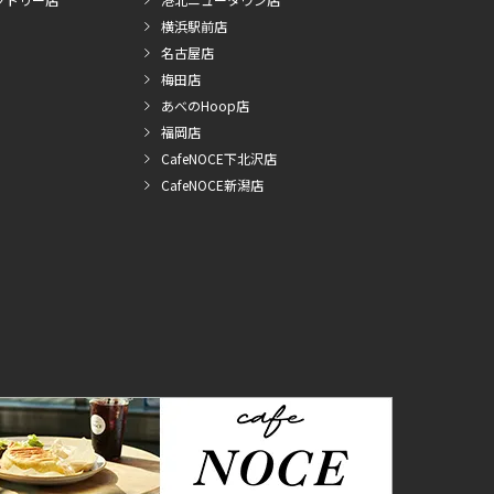
横浜駅前店
名古屋店
梅田店
あべのHoop店
福岡店
CafeNOCE下北沢店
CafeNOCE新潟店