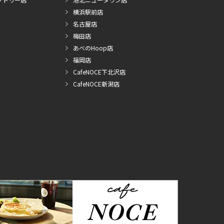
横浜駅前店
名古屋店
梅田店
あべのHoop店
福岡店
CafeNOCE下北沢店
CafeNOCE新潟店