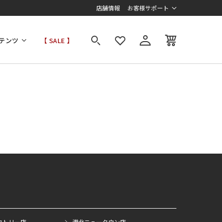
店舗情報
お客様サポート
テンツ
【 SALE 】
クトリー店
港北ニュータウン店