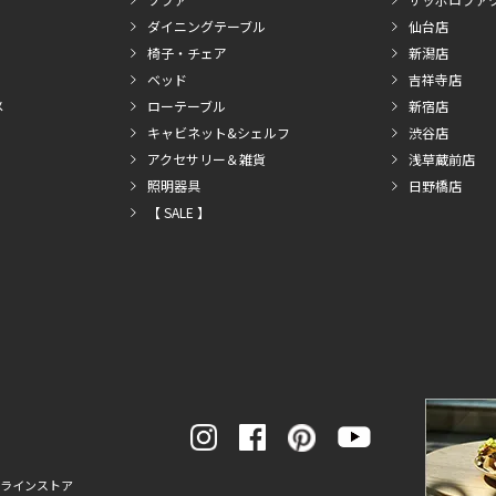
ダイニングテーブル
仙台店
椅子・チェア
新潟店
ベッド
吉祥寺店
メ
ローテーブル
新宿店
キャビネット&シェルフ
渋谷店
アクセサリー＆雑貨
浅草蔵前店
照明器具
日野橋店
【 SALE 】
ンラインストア