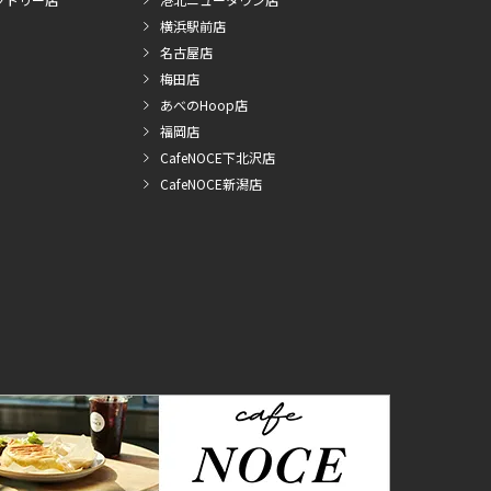
横浜駅前店
名古屋店
梅田店
あべのHoop店
福岡店
CafeNOCE下北沢店
CafeNOCE新潟店