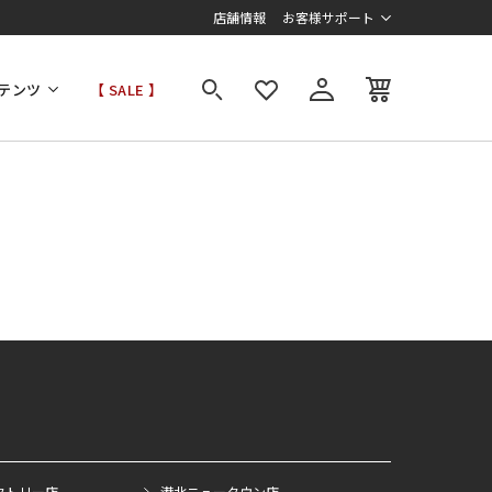
店舗情報
お客様サポート
テンツ
【 SALE 】
クトリー店
港北ニュータウン店