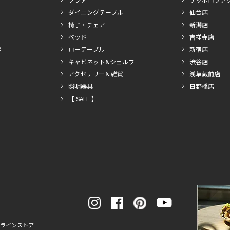
ダイニングテーブル
仙台店
椅子・チェア
新潟店
ベッド
吉祥寺店
メ
ローテーブル
新宿店
キャビネット&シェルフ
渋谷店
アクセサリー＆雑貨
浅草蔵前店
照明器具
日野橋店
【 SALE 】
ンラインストア