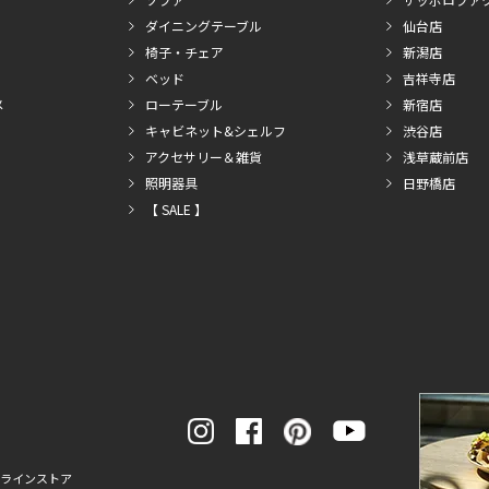
ダイニングテーブル
仙台店
椅子・チェア
新潟店
ベッド
吉祥寺店
メ
ローテーブル
新宿店
キャビネット&シェルフ
渋谷店
アクセサリー＆雑貨
浅草蔵前店
照明器具
日野橋店
【 SALE 】
ンラインストア