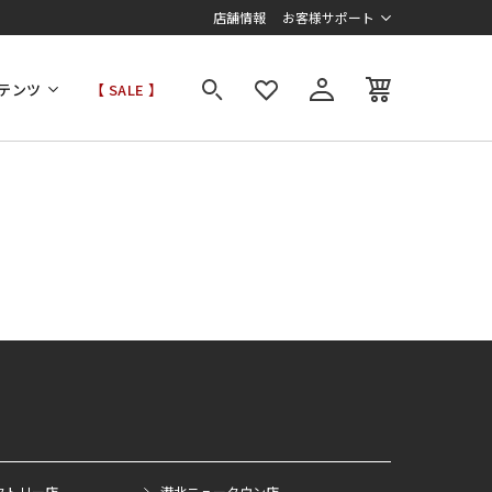
店舗情報
お客様サポート
テンツ
【 SALE 】
クトリー店
港北ニュータウン店