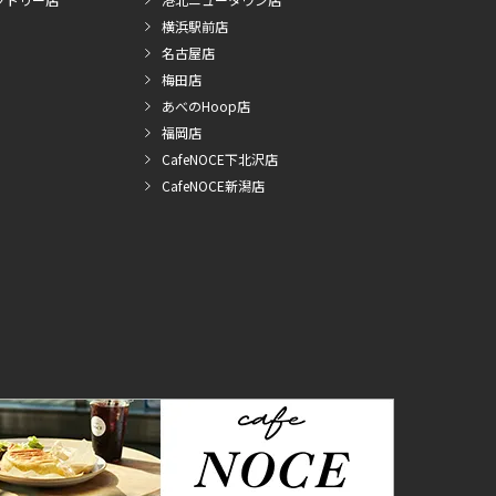
横浜駅前店
名古屋店
梅田店
あべのHoop店
福岡店
CafeNOCE下北沢店
CafeNOCE新潟店