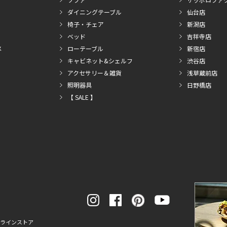
ダイニングテーブル
仙台店
椅子・チェア
新潟店
ベッド
吉祥寺店
メ
ローテーブル
新宿店
キャビネット&シェルフ
渋谷店
アクセサリー＆雑貨
浅草蔵前店
照明器具
日野橋店
【 SALE 】
ンラインストア