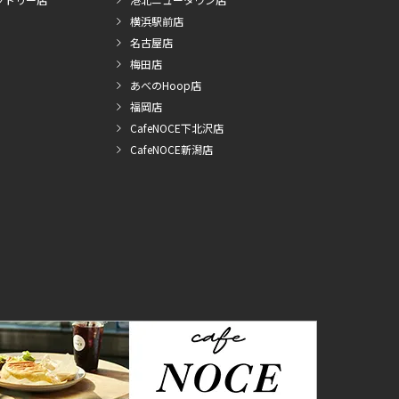
横浜駅前店
名古屋店
梅田店
あべのHoop店
福岡店
CafeNOCE下北沢店
CafeNOCE新潟店