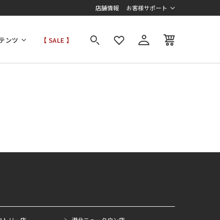
店舗情報
お客様サポート
テンツ
【 SALE 】
クトリー店
港北ニュータウン店