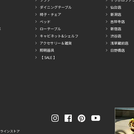
ダイニングテーブル
仙台店
椅子・チェア
新潟店
ベッド
吉祥寺店
メ
ローテーブル
新宿店
キャビネット&シェルフ
渋谷店
アクセサリー＆雑貨
浅草蔵前店
照明器具
日野橋店
【 SALE 】
ンラインストア