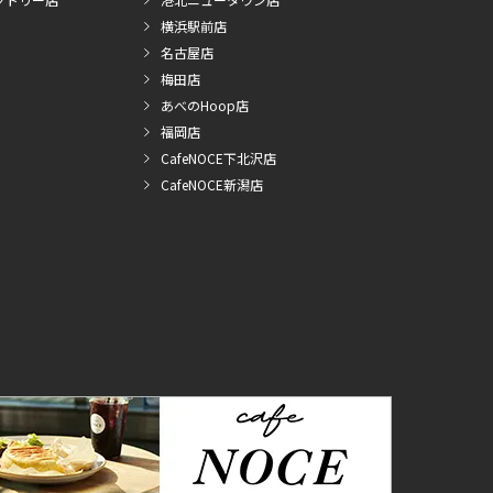
横浜駅前店
名古屋店
梅田店
あべのHoop店
福岡店
CafeNOCE下北沢店
CafeNOCE新潟店