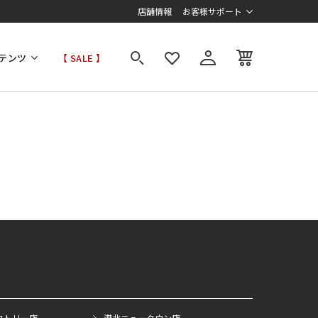
店舗情報
お客様サポート
テンツ
【 SALE 】
クトリー店
港北ニュータウン店