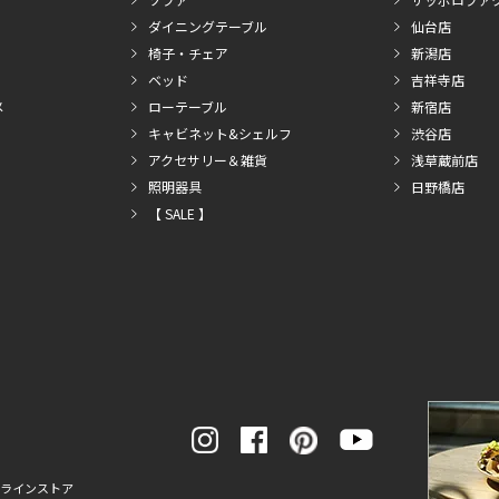
ダイニングテーブル
仙台店
椅子・チェア
新潟店
ベッド
吉祥寺店
メ
ローテーブル
新宿店
キャビネット&シェルフ
渋谷店
アクセサリー＆雑貨
浅草蔵前店
照明器具
日野橋店
【 SALE 】
ンラインストア