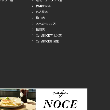
横浜駅前店
名古屋店
梅田店
あべのHoop店
福岡店
CafeNOCE下北沢店
CafeNOCE新潟店