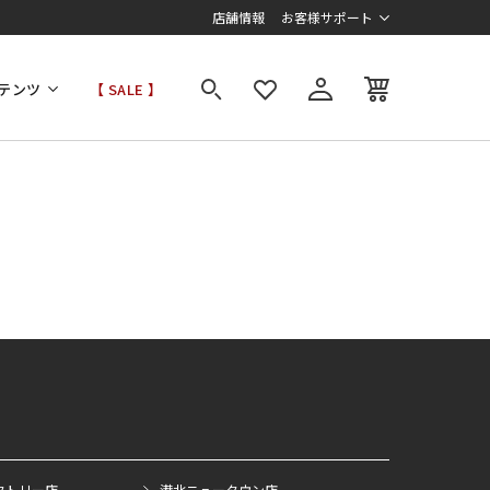
店舗情報
お客様サポート
テンツ
【 SALE 】
クトリー店
港北ニュータウン店