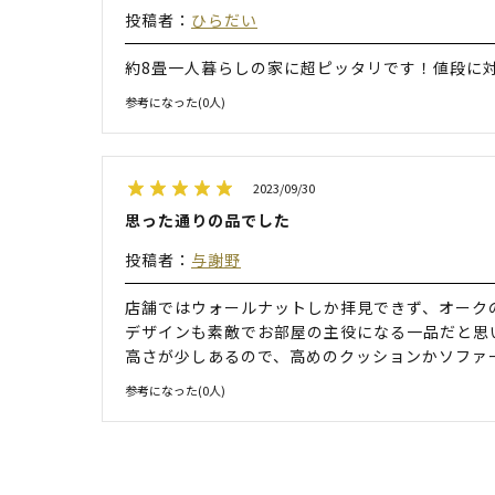
投稿者：
ひらだい
約8畳一人暮らしの家に超ピッタリです！値段に
参考になった(
0
人)
2023/09/30
思った通りの品でした
投稿者：
与謝野
店舗ではウォールナットしか拝見できず、オーク
デザインも素敵でお部屋の主役になる一品だと思
高さが少しあるので、高めのクッションかソファ
参考になった(
0
人)