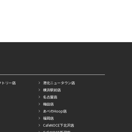
クトリー店
港北ニュータウン店
横浜駅前店
名古屋店
梅田店
あべのHoop店
福岡店
CafeNOCE下北沢店