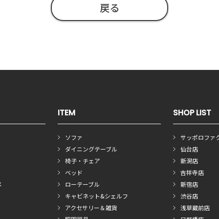
戻る
ITEM
SHOP LIST
ソファ
サッポロファ
ダイニングテーブル
仙台店
椅子・チェア
新潟店
ベッド
吉祥寺店
メ
ローテーブル
新宿店
キャビネット&シェルフ
渋谷店
アクセサリー＆雑貨
浅草蔵前店