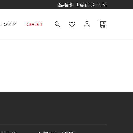
店舗情報
お客様サポート
テンツ
【 SALE 】
クトリー店
港北ニュータウン店