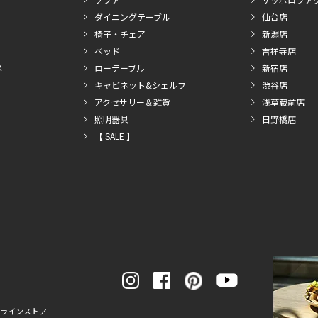
ダイニングテーブル
仙台店
椅子・チェア
新潟店
ベッド
吉祥寺店
メ
ローテーブル
新宿店
キャビネット&シェルフ
渋谷店
アクセサリー＆雑貨
浅草蔵前店
照明器具
日野橋店
【 SALE 】
ンラインストア