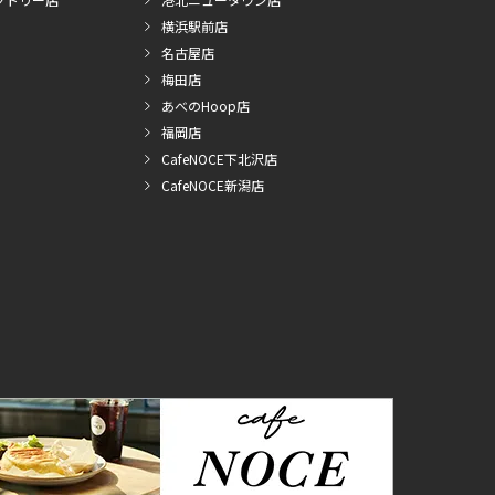
横浜駅前店
名古屋店
梅田店
あべのHoop店
福岡店
CafeNOCE下北沢店
CafeNOCE新潟店