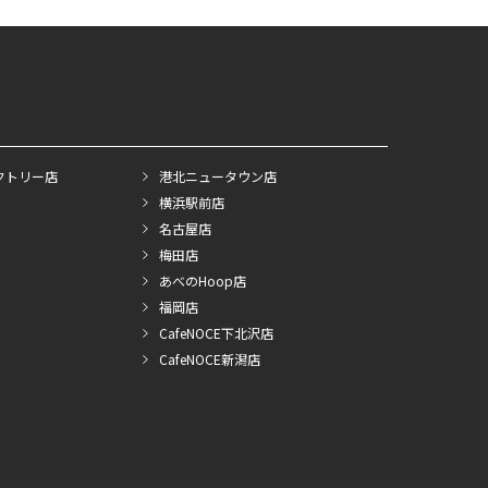
クトリー店
港北ニュータウン店
横浜駅前店
名古屋店
梅田店
あべのHoop店
福岡店
CafeNOCE下北沢店
CafeNOCE新潟店