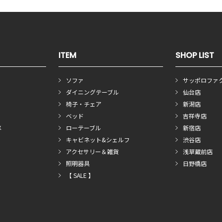
ITEM
SHOP LIST
ソファ
サッポロファ
ダイニングテーブル
仙台店
椅子・チェア
新潟店
ベッド
吉祥寺店
メ
ローテーブル
新宿店
キャビネット&シェルフ
渋谷店
アクセサリー＆雑貨
浅草蔵前店
照明器具
日野橋店
【 SALE 】