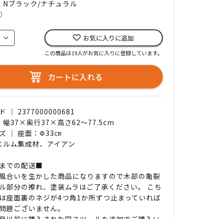
｜ Nブラック/ナチュラル
○
お気に入りに追加
この商品は19人がお気に入りに登録しています。
カートに入れる
｜ 2377000000681
 幅37×奥行37×高さ62～77.5cm
ズ ｜ 座面：Φ33㎝
 エルム集成材、アイアン
までの配送■
風合いを生かした商品になりますので木部の亀裂
ル部分の擦れ、塗装ムラはご了承ください。 こち
は座面裏のネジが4つ角1か所ずつ止まっていれば
問題ございません。
年5月以前に購入された同スツールを追加でご購入い