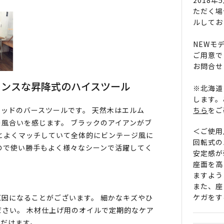
ただく場
ルしてお
NEWモ
ご用意で
お問合せ
センスな昇降式のハイスツール
※北海道
します。
ちら
をご
ッドのバースツールです。 天然木はエルム
風合いを感じます。 ブラックのアイアンがブ
＜ご使用
とよくマッチしていて全体的にビンテージ風に
回転式の
ので使い勝手もよく様々なシーンで活躍してく
安定感が
座面を高
ますよう
また、座
ケガをす
因になることがございます。 細かなキズやひ
さい。 木材仕上げ用のオイルで定期的なケア
ただけます。