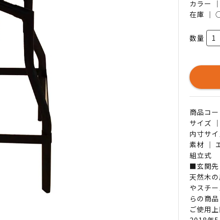
カラー 
在庫 ｜
数量
商品コード 
サイズ ｜
内寸サイ
素材 ｜
組立式
■玄関先
天然木の
やスチー
らの商品
ご使用上
2018