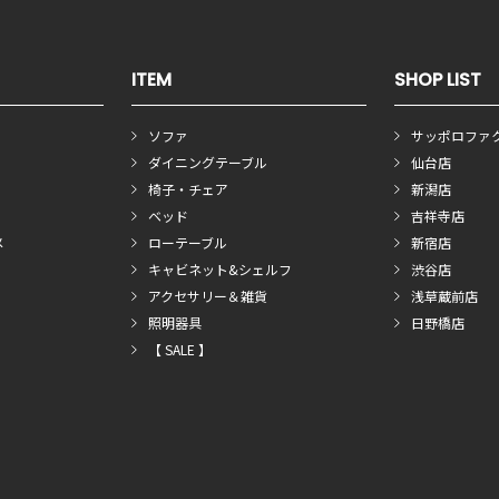
ITEM
SHOP LIST
ソファ
サッポロファ
ダイニングテーブル
仙台店
椅子・チェア
新潟店
ベッド
吉祥寺店
メ
ローテーブル
新宿店
キャビネット&シェルフ
渋谷店
アクセサリー＆雑貨
浅草蔵前店
照明器具
日野橋店
【 SALE 】