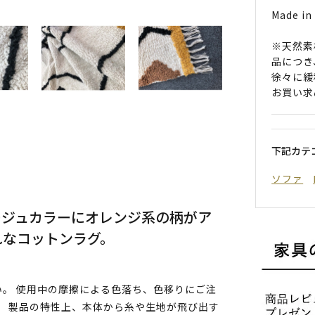
Made in 
※天然素
品につき
徐々に緩
お買い求
下記カテ
ソファ
ージュカラーにオレンジ系の柄がア
れなコットンラグ。
。 使用中の摩擦による色落ち、色移りにご注
。 製品の特性上、本体から糸や生地が飛び出す