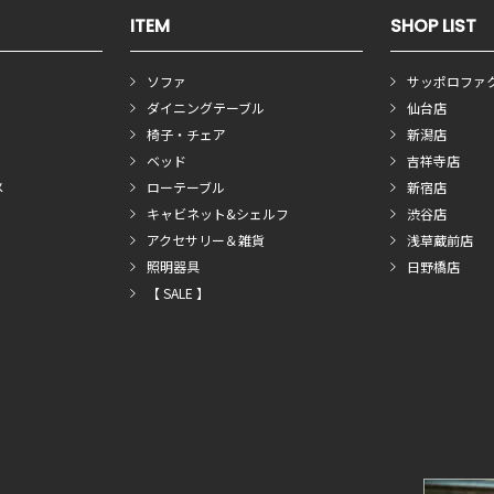
ITEM
SHOP LIST
ソファ
サッポロファ
ダイニングテーブル
仙台店
椅子・チェア
新潟店
ベッド
吉祥寺店
メ
ローテーブル
新宿店
キャビネット&シェルフ
渋谷店
アクセサリー＆雑貨
浅草蔵前店
照明器具
日野橋店
【 SALE 】