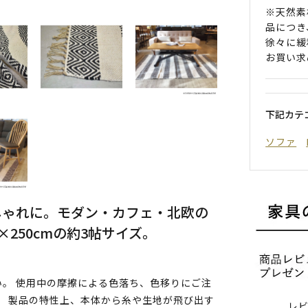
※天然素
品につき
徐々に緩
お買い求
下記カテ
ソファ
しゃれに。モダン・カフェ・北欧の
250cmの約3帖サイズ。
。 使用中の摩擦による色落ち、色移りにご注
。 製品の特性上、本体から糸や生地が飛び出す
レ