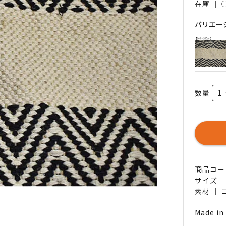
在庫 ｜
バリエー
数量
商品コード 
サイズ ｜
素材 ｜
Made in 